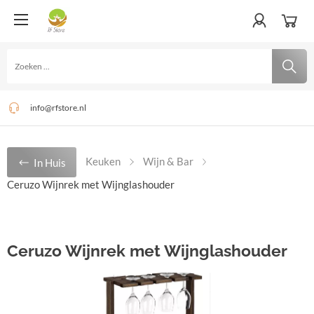
Ruime keuze
Snelle levering - Gratis verzending vanaf €100,-
info@rfstore.nl
Keuken
Wijn & Bar
In Huis
Ceruzo Wijnrek met Wijnglashouder
Ceruzo Wijnrek met Wijnglashouder